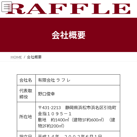
コ
ナ
ン
ビ
テ
ゲ
ン
ー
ツ
シ
会社概要
へ
ョ
ス
ン
キ
に
ッ
移
HOME
会社概要
プ
動
会社名
有限会社 ラ フ レ
代表取
野口俊幸
締役
〒431-2213 静岡県浜松市浜名区引佐町
金指１０９５－１
所在地
敷地 約1400㎡（建物1F約600㎡）（建
物2F約200㎡）
設立日
平成１４年 ２００２年６月１日